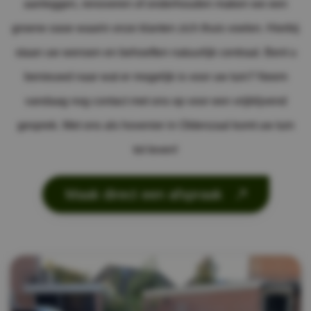
aanleggen, renoveren of onderhouden maken we een
groene oase waarin onze klanten zich thuis voelen. Hierbij
staan uw wensen en behoeften natuurlijk centraal. Bent u
benieuwd naar wat er mogelijk is voor uw tuin? Neem
vandaag nog contact met ons op voor een vrijblijvend
gesprek. Met ons als hovenier in Oldenzaal komt uw tuin
tot leven!
Maak direct een afspraak