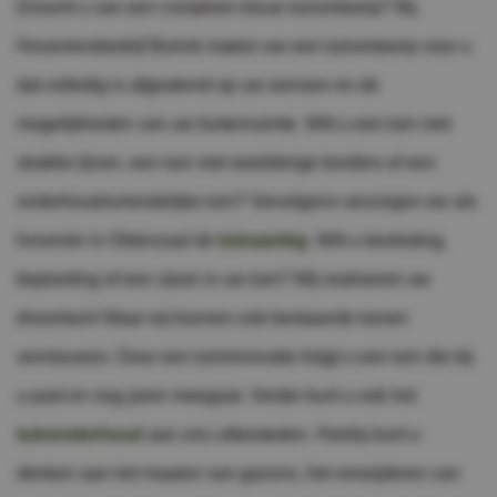
Droomt u van een compleet nieuw tuinontwerp? Bij
Hoveniersbedrijf Borink maken we een tuinontwerp voor u
dat volledig is afgestemd op uw wensen en de
mogelijkheden van uw buitenruimte. Wilt u een tuin met
strakke lijnen, een tuin met weelderige borders of een
onderhoudsvriendelijke tuin? Vervolgens verzorgen we als
hovenier in Oldenzaal de
tuinaanleg
. Wilt u bestrating,
beplanting of een vijver in uw tuin? Wij realiseren uw
droomtuin! Maar wij kunnen ook bestaande tuinen
vernieuwen. Door een tuinrenovatie krijgt u een tuin die bij
u past en nog jaren meegaat. Verder kunt u ook het
tuinonderhoud
aan ons uitbesteden. Hierbij kunt u
denken aan het maaien van gazons, het verwijderen van