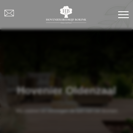
Hovenier Oldenzaal
Wij creëren en verzorgen de tuin van uw dromen