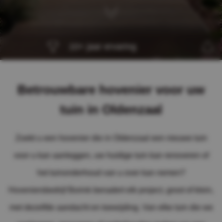
10+ jaar ervaring
Betrouwbare hovenier voor uw
tuin in Oldenzaal
Zoekt u een hovenier die in Oldenzaal een nieuwe tuin
voor u kan aanleggen, uw huidige tuin kan renoveren of
het tuinonderhoud van u over kan nemen?
Hoveniersbedrijf Borink benadert elk project, groot of klein,
met dezelfde aandacht en toewijding. Van elke tuin die we